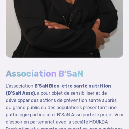
Association B’SaN
L’association
B’SaN Bien-être santé nutrition
(B’SaN Asso),
a pour objet de sensibiliser et de
développer des actions de prévention santé auprès
du grand public ou des populations présentant une
pathologie particulière. B’SaN Asso porte le projet Voix
d’espoir en partenariat avec la société MOUKDA